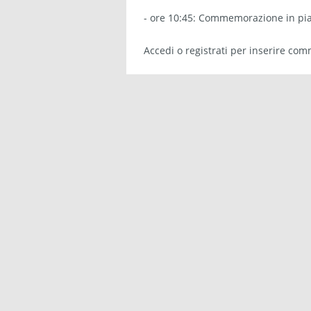
- ore 10:45: Commemorazione in pia
Accedi
o
registrati
per inserire com