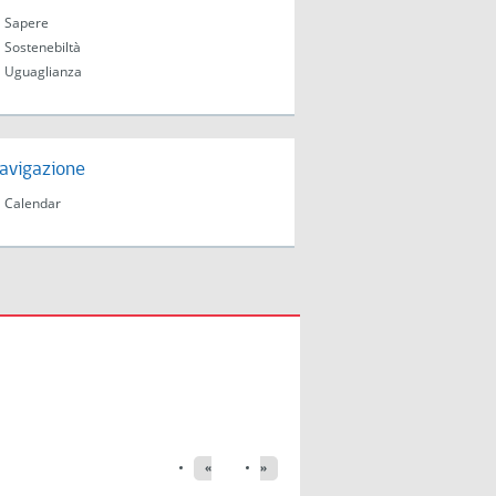
Sapere
Sostenebiltà
Uguaglianza
avigazione
Calendar
«
»