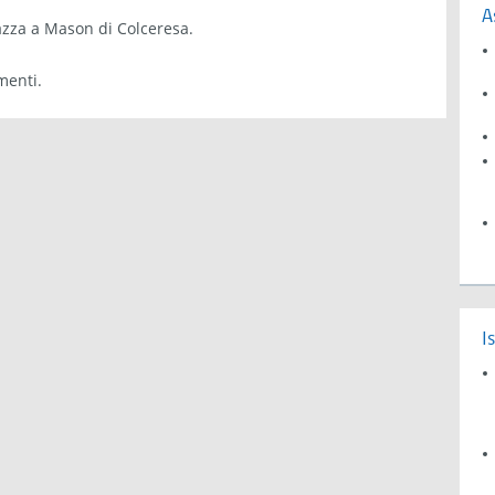
A
zza a Mason di Colceresa.
menti.
I