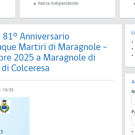
Patria Indipendente
L
81° Anniversario
inque Martiri di Maragnole -
bre 2025 a Maragnole di
di Colceresa
A
- 16:35
N
P