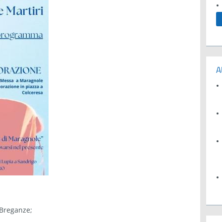
A
 Breganze;