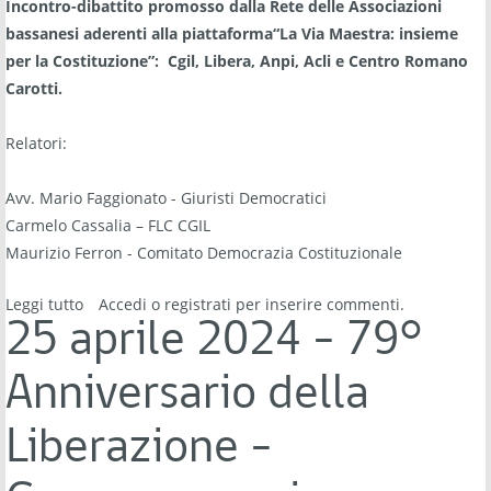
Incontro-dibattito promosso dalla Rete delle Associazioni
bassanesi aderenti alla piattaforma“La Via Maestra: insieme
per la Costituzione”: Cgil, Libera, Anpi, Acli e Centro Romano
Carotti.
Relatori:
Avv. Mario Faggionato - Giuristi Democratici
Carmelo Cassalia – FLC CGIL
Maurizio Ferron - Comitato Democrazia Costituzionale
Leggi tutto
su AUTONOMIA DIFFERENZIATA E PREMIERATO:
Accedi
o
registrati
per inserire commenti.
PROBLEMI E PROSPETTIVE - Bassano del Grappa, Sala
25 aprile 2024 - 79°
comunale Bellavitis - giovedì 11 aprile 2024 alle ore
20:30
Anniversario della
Liberazione -