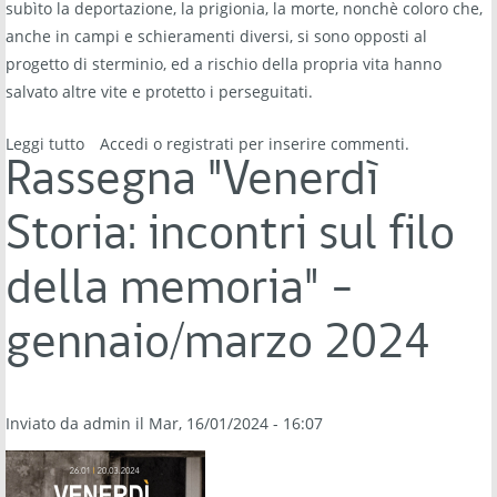
subìto la deportazione, la prigionia, la morte, nonchè coloro che,
anche in campi e schieramenti diversi, si sono opposti al
progetto di sterminio, ed a rischio della propria vita hanno
salvato altre vite e protetto i perseguitati.
Leggi tutto
su Giornata della Memoria - sabato 27 gennaio 2024
Accedi
o
registrati
per inserire commenti.
Rassegna "Venerdì
Storia: incontri sul filo
della memoria" -
gennaio/marzo 2024
Inviato da
admin
il Mar, 16/01/2024 - 16:07