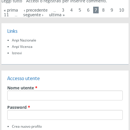
Leggi tutto
su Rassegna "Venerdì Storia: incontri sul filo della
Accedi
o
registrati
per inserire commenti.
memoria" - gennaio/marzo 2024
Pagine
« prima
‹ precedente
…
3
4
5
6
7
8
9
10
11
…
seguente ›
ultima »
Links
Anpi Nazionale
Anpi Vicenza
Istrevi
Accesso utente
Nome utente
*
Password
*
Crea nuovo profilo