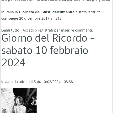
In Italia la
Giornata dei Giusti dell'umanità
è stata istituita
con Legge 20 dicembre 2017, n. 212:
Leggi tutto
su Giornata europea dei Giusti dell'Umanità 2024 -
Accedi
o
registrati
per inserire commenti.
mercoledì 6 marzo 2024
Giorno del Ricordo -
sabato 10 febbraio
2024
Inviato da
admin
il Sab, 10/02/2024 - 03:38