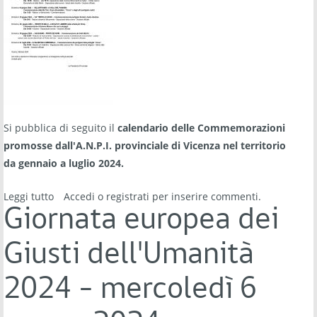
Si pubblica di seguito il
calendario delle Commemorazioni
promosse dall'A.N.P.I. provinciale di Vicenza nel territorio
da
gennaio a luglio 2024
.
Leggi tutto
su Commemorazioni in Provincia di Vicenza -
Accedi
o
registrati
per inserire commenti.
gennaio/luglio 2024
Giornata europea dei
Giusti dell'Umanità
2024 - mercoledì 6