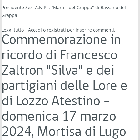
Presidente Sez. A.N.P.I. "Martiri del Grappa" di Bassano del
Grappa
Leggi tutto
su Auguri di Buona Pasqua
Accedi
o
registrati
per inserire commenti.
Commemorazione in
ricordo di Francesco
Zaltron "Silva" e dei
partigiani delle Lore e
di Lozzo Atestino -
domenica 17 marzo
2024, Mortisa di Lugo