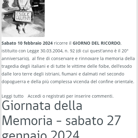
Sabato 10 febbraio 2024
ricorre il
GIORNO DEL RICORDO
,
istituito con Legge 30.03.2004, n. 92 (di cui quest'anno è il 20°
anniversario), al fine di conservare e rinnovare la memoria della
tragedia degli italiani e di tutte le vittime delle foibe, dell’esodo
dalle loro terre degli istriani, fiumani e dalmati nel secondo
dopoguerra e della più complessa vicenda del confine orientale.
Leggi tutto
su Giorno del Ricordo - sabato 10 febbraio 2024
Accedi
o
registrati
per inserire commenti.
Giornata della
Memoria - sabato 27
gennaio 2024