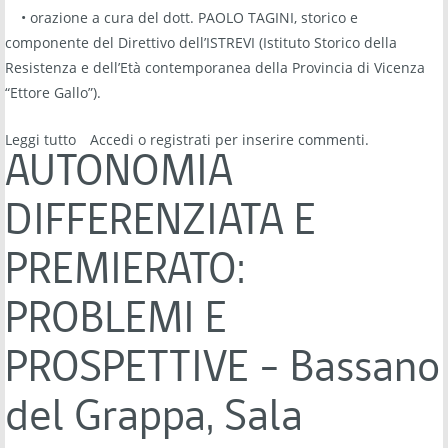
• orazione a cura del dott. PAOLO TAGINI, storico e
componente del Direttivo dell’ISTREVI (Istituto Storico della
Resistenza e dell’Età contemporanea della Provincia di Vicenza
“Ettore Gallo”).
Leggi tutto
su Commemorazione dell'Eccidio di S. Michele - S.
Accedi
o
registrati
per inserire commenti.
Michele di Bassano del Grappa, mercoledì 1 maggio
AUTONOMIA
2024 alle ore 9:30
DIFFERENZIATA E
PREMIERATO:
PROBLEMI E
PROSPETTIVE - Bassano
del Grappa, Sala