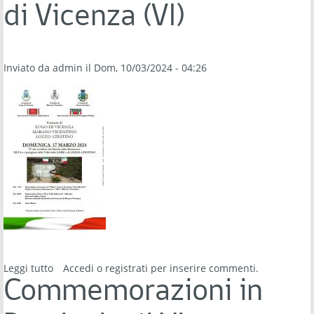
di Vicenza (VI)
Inviato da
admin
il Dom, 10/03/2024 - 04:26
Leggi tutto
su Commemorazione in ricordo di Francesco Zaltron
Accedi
o
registrati
per inserire commenti.
"Silva" e dei partigiani delle Lore e di Lozzo Atestino -
Commemorazioni in
domenica 17 marzo 2024, Mortisa di Lugo di Vicenza
(VI)