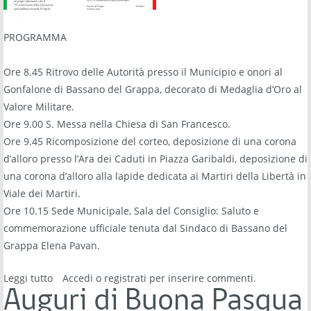
PROGRAMMA
Ore 8.45 Ritrovo delle Autorità presso il Municipio e onori al
Gonfalone di Bassano del Grappa, decorato di Medaglia d’Oro al
Valore Militare.
Ore 9.00 S. Messa nella Chiesa di San Francesco.
Ore 9.45 Ricomposizione del corteo, deposizione di una corona
d’alloro presso l’Ara dei Caduti in Piazza Garibaldi, deposizione di
una corona d’alloro alla lapide dedicata ai Martiri della Libertà in
Viale dei Martiri.
Ore 10.15 Sede Municipale, Sala del Consiglio: Saluto e
commemorazione ufficiale tenuta dal Sindaco di Bassano del
Grappa Elena Pavan.
Leggi tutto
su 25 aprile 2024 - 79° Anniversario della Liberazione -
Accedi
o
registrati
per inserire commenti.
Commemorazione a Bassano del Grappa
Auguri di Buona Pasqua